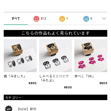
ショップの評価
すべて
312
1
0
こちらの作品もよく見られています
歯「みました」
しゃべるミニハニワ
赤べこ「OK」
「みたよ」
¥800
¥800
¥800
カテゴリー
【NEW】新作