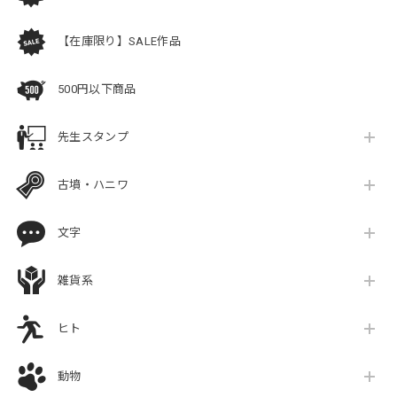
【在庫限り】SALE作品
500円以下商品
先生スタンプ
古墳・ハニワ
文字
雑貨系
ヒト
動物