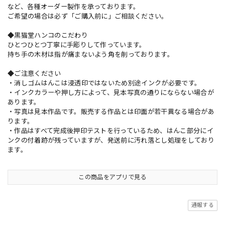
など、各種オーダー製作を承っております。
ご希望の場合は必ず「ご購入前に」ご相談ください。
◆黒猫堂ハンコのこだわり
ひとつひとつ丁寧に手彫りして作っています。
持ち手の木材は指が痛まないよう角を削っております。
◆ご注意ください
・消しゴムはんこは浸透印ではないため別途インクが必要です。
・インクカラーや押し方によって、見本写真の通りにならない場合が
あります。
・写真は見本作品です。販売する作品とは印面が若干異なる場合があ
ります。
・作品はすべて完成後押印テストを行っているため、はんこ部分にイ
ンクの付着跡が残っていますが、発送前に汚れ落とし処理をしており
ます。
この商品をアプリで見る
通報する