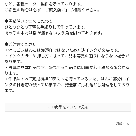
など、各種オーダー製作を承っております。
ご希望の場合は必ず「ご購入前に」ご相談ください。
◆黒猫堂ハンコのこだわり
ひとつひとつ丁寧に手彫りして作っています。
持ち手の木材は指が痛まないよう角を削っております。
◆ご注意ください
・消しゴムはんこは浸透印ではないため別途インクが必要です。
・インクカラーや押し方によって、見本写真の通りにならない場合が
あります。
・写真は見本作品です。販売する作品とは印面が若干異なる場合があ
ります。
・作品はすべて完成後押印テストを行っているため、はんこ部分にイ
ンクの付着跡が残っていますが、発送前に汚れ落とし処理をしており
ます。
この商品をアプリで見る
通報する