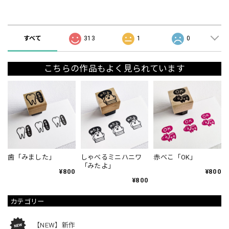
ショップの評価
すべて
313
1
0
こちらの作品もよく見られています
歯「みました」
しゃべるミニハニワ
赤べこ「OK」
「みたよ」
¥800
¥800
¥800
カテゴリー
【NEW】新作