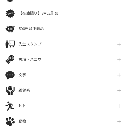
【在庫限り】SALE作品
500円以下商品
先生スタンプ
古墳・ハニワ
文字
雑貨系
ヒト
動物