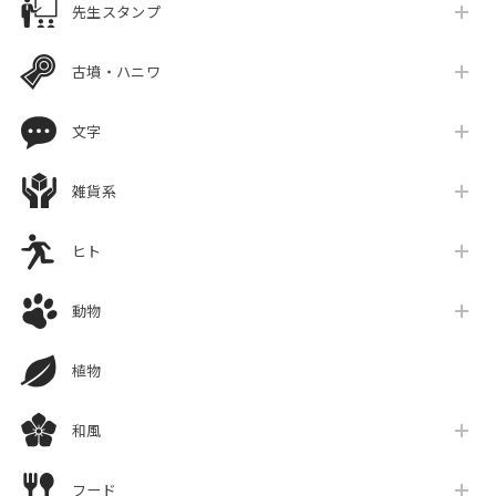
先生スタンプ
古墳・ハニワ
文字
雑貨系
ヒト
動物
植物
和風
フード