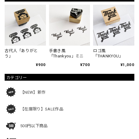
古代人「ありがと
手書き風
ロゴ風
う」
「Thankyou」ミニ
「THANKYOU」
¥900
¥700
¥1,000
カテゴリー
【NEW】新作
【在庫限り】SALE作品
500円以下商品