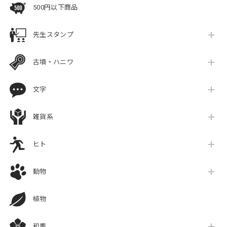
500円以下商品
先生スタンプ
古墳・ハニワ
文字
雑貨系
ヒト
動物
植物
和風