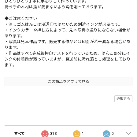
ひとつひとつ丁寧に手彫りして作っています。
持ち手の木材は指が痛まないよう角を削っております。
◆ご注意ください
・消しゴムはんこは浸透印ではないため別途インクが必要です。
・インクカラーや押し方によって、見本写真の通りにならない場合が
あります。
・写真は見本作品です。販売する作品とは印面が若干異なる場合があ
ります。
・作品はすべて完成後押印テストを行っているため、はんこ部分にイ
ンクの付着跡が残っていますが、発送前に汚れ落とし処理をしており
ます。
この商品をアプリで見る
通報する
ショップの評価
すべて
313
1
0