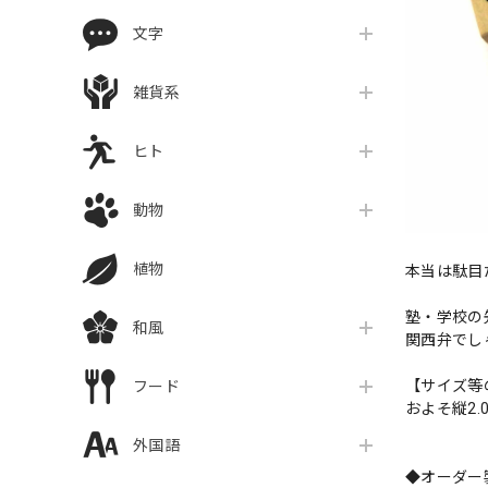
文字
雑貨系
ヒト
動物
植物
本当は駄目
塾・学校の
和風
関西弁でし
【サイズ等
フード
およそ縦2.0
外国語
◆オーダー