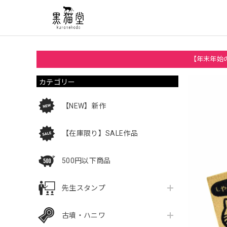
【年末年始の
カテゴリー
【NEW】新作
【在庫限り】SALE作品
500円以下商品
先生スタンプ
古墳・ハニワ