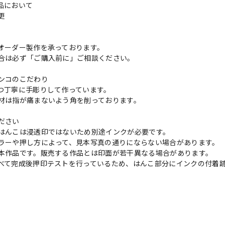
品において
変更
れ
オーダー製作を承っております。
合は必ず「ご購入前に」ご相談ください。
ンコのこだわり
つ丁寧に手彫りして作っています。
材は指が痛まないよう角を削っております。
ださい
はんこは浸透印ではないため別途インクが必要です。
ラーや押し方によって、見本写真の通りにならない場合があります。
本作品です。販売する作品とは印面が若干異なる場合があります。
べて完成後押印テストを行っているため、はんこ部分にインクの付着
の評価