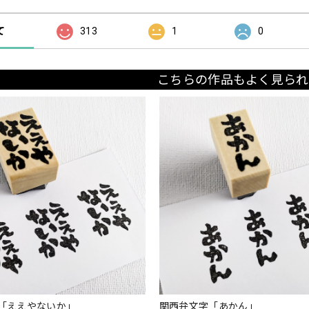
て
313
1
0
こちらの作品もよく見られ
「ええやないか」
関西弁文字「あかん」