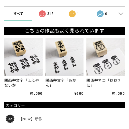
すべて
313
1
0
こちらの作品もよく見られています
関西弁文字「ええや
関西弁文字「あか
関西弁ネコ「おおき
ないか」
ん」
に」
¥1,000
¥600
¥1,000
カテゴリー
【NEW】新作