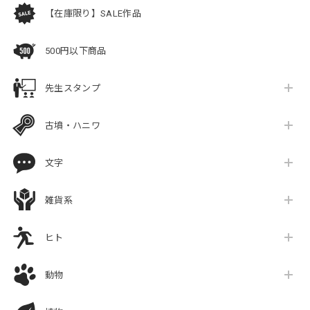
【在庫限り】SALE作品
500円以下商品
先生スタンプ
古墳・ハニワ
文字
雑貨系
ヒト
動物