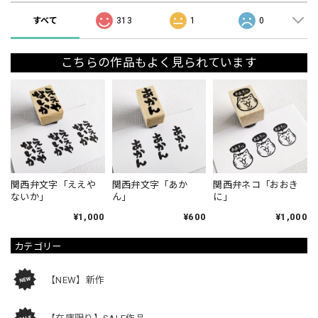
すべて
313
1
0
こちらの作品もよく見られています
関西弁文字「ええや
関西弁文字「あか
関西弁ネコ「おおき
ないか」
ん」
に」
¥1,000
¥600
¥1,000
カテゴリー
【NEW】新作