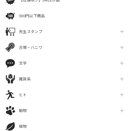
【在庫限り】SALE作品
500円以下商品
先生スタンプ
古墳・ハニワ
文字
雑貨系
ヒト
動物
植物