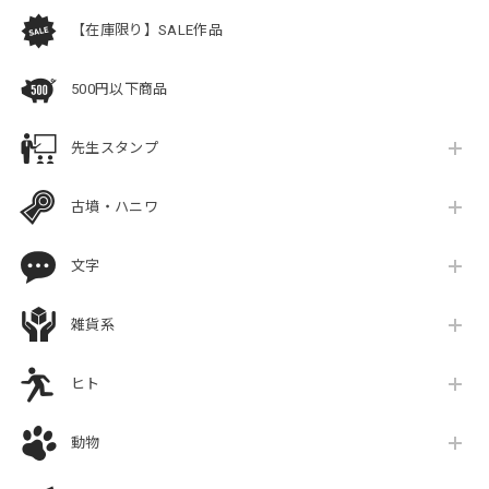
【在庫限り】SALE作品
500円以下商品
先生スタンプ
古墳・ハニワ
文字
雑貨系
ヒト
動物