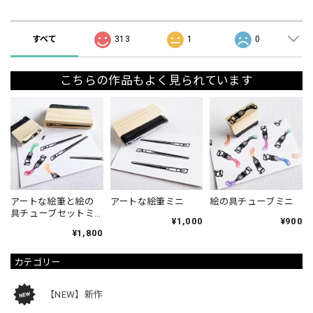
ショップの評価
すべて
313
1
0
こちらの作品もよく見られています
アートな絵筆と絵の
アートな絵筆ミニ
絵の具チューブミニ
具チューブセットミ
¥1,000
¥900
ニ
¥1,800
カテゴリー
【NEW】新作