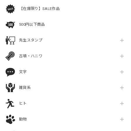
【在庫限り】SALE作品
500円以下商品
先生スタンプ
古墳・ハニワ
文字
雑貨系
ヒト
動物