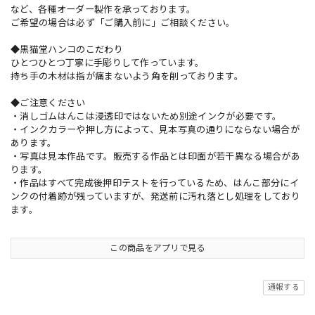
など、各種オーダー製作を承っております。
ご希望の場合は必ず「ご購入前に」ご相談ください。
◆黒猫堂ハンコのこだわり
ひとつひとつ丁寧に手彫りして作っています。
持ち手の木材は指が痛まないよう角を削っております。
◆ご注意ください
・消しゴムはんこは浸透印ではないため別途インクが必要です。
・インクカラーや押し方によって、見本写真の通りにならない場合が
あります。
・写真は見本作品です。販売する作品とは印面が若干異なる場合があ
ります。
・作品はすべて完成後押印テストを行っているため、はんこ部分にイ
ンクの付着跡が残っていますが、発送前に汚れ落とし処理をしており
ます。
この商品をアプリで見る
通報する