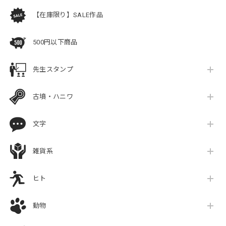
【在庫限り】SALE作品
500円以下商品
先生スタンプ
古墳・ハニワ
文字
雑貨系
ヒト
動物