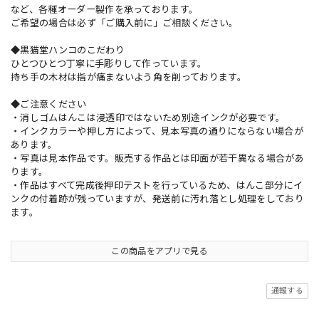
など、各種オーダー製作を承っております。
ご希望の場合は必ず「ご購入前に」ご相談ください。
◆黒猫堂ハンコのこだわり
ひとつひとつ丁寧に手彫りして作っています。
持ち手の木材は指が痛まないよう角を削っております。
◆ご注意ください
・消しゴムはんこは浸透印ではないため別途インクが必要です。
・インクカラーや押し方によって、見本写真の通りにならない場合が
あります。
・写真は見本作品です。販売する作品とは印面が若干異なる場合があ
ります。
・作品はすべて完成後押印テストを行っているため、はんこ部分にイ
ンクの付着跡が残っていますが、発送前に汚れ落とし処理をしており
ます。
この商品をアプリで見る
通報する