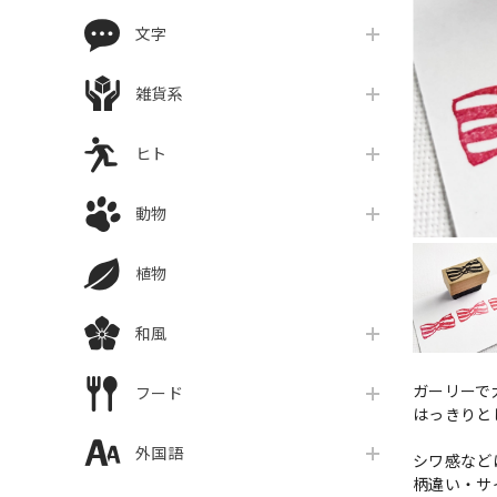
文字
雑貨系
ヒト
動物
植物
和風
ガーリーで
フード
はっきりと
外国語
シワ感など
柄違い・サ