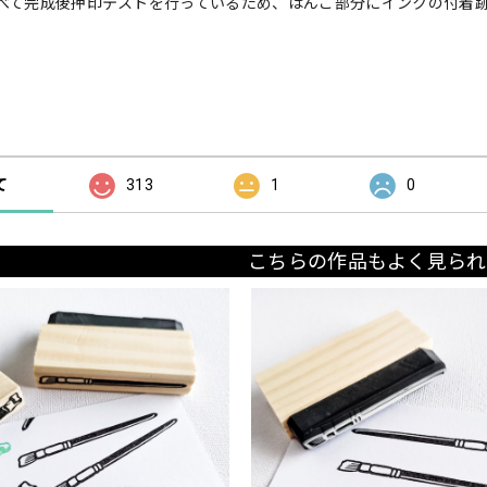
べて完成後押印テストを行っているため、はんこ部分にインクの付着
の評価
て
313
1
0
こちらの作品もよく見られ