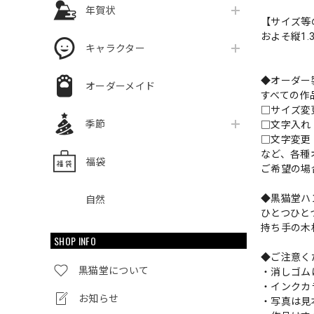
年賀状
【サイズ等
およそ縦1.3
キャラクター
◆オーダー
オーダーメイド
すべての作
□サイズ
季節
□文字入
□文字変更
など、各種
福袋
ご希望の場
◆黒猫堂ハ
自然
ひとつひと
持ち手の木
SHOP INFO
◆ご注意く
黒猫堂について
・消しゴム
・インクカ
お知らせ
・写真は見