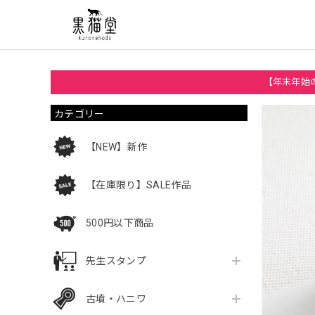
【年末年始の
カテゴリー
【NEW】新作
【在庫限り】SALE作品
500円以下商品
先生スタンプ
古墳・ハニワ