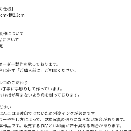
の仕様】
cm×横2.3cm
製作について
品において
変更
れ
オーダー製作を承っております。
合は必ず「ご購入前に」ご相談ください。
ンコのこだわり
つ丁寧に手彫りして作っています。
材は指が痛まないよう角を削っております。
ださい
はんこは浸透印ではないため別途インクが必要です。
ラーや押し方によって、見本写真の通りにならない場合があります。
本作品です。販売する作品とは印面が若干異なる場合があります。