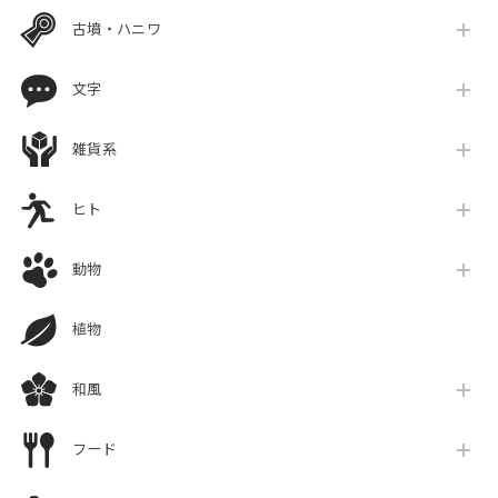
古墳・ハニワ
文字
雑貨系
ヒト
動物
植物
和風
フード