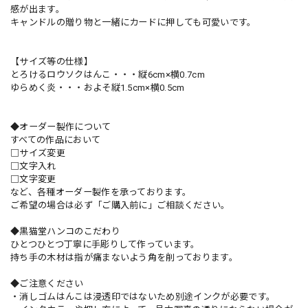
感が出ます。
キャンドルの贈り物と一緒にカードに押しても可愛いです。
【サイズ等の仕様】
とろけるロウソクはんこ・・・縦6cm×横0.7cm
ゆらめく炎・・・およそ縦1.5cm×横0.5cm
◆オーダー製作について
すべての作品において
□サイズ変更
□文字入れ
□文字変更
など、各種オーダー製作を承っております。
ご希望の場合は必ず「ご購入前に」ご相談ください。
◆黒猫堂ハンコのこだわり
ひとつひとつ丁寧に手彫りして作っています。
持ち手の木材は指が痛まないよう角を削っております。
◆ご注意ください
・消しゴムはんこは浸透印ではないため別途インクが必要です。