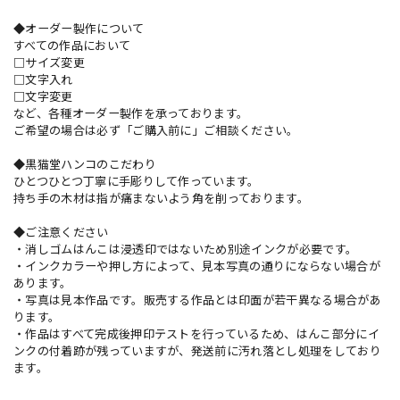
◆オーダー製作について
すべての作品において
□サイズ変更
□文字入れ
□文字変更
など、各種オーダー製作を承っております。
ご希望の場合は必ず「ご購入前に」ご相談ください。
◆黒猫堂ハンコのこだわり
ひとつひとつ丁寧に手彫りして作っています。
持ち手の木材は指が痛まないよう角を削っております。
◆ご注意ください
・消しゴムはんこは浸透印ではないため別途インクが必要です。
・インクカラーや押し方によって、見本写真の通りにならない場合が
あります。
・写真は見本作品です。販売する作品とは印面が若干異なる場合があ
ります。
・作品はすべて完成後押印テストを行っているため、はんこ部分にイ
ンクの付着跡が残っていますが、発送前に汚れ落とし処理をしており
ます。