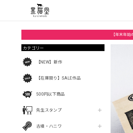
【年末年始の
カテゴリー
【NEW】新作
【在庫限り】SALE作品
500円以下商品
先生スタンプ
古墳・ハニワ