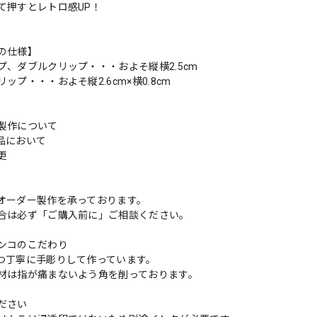
て押すとレトロ感UP！
の仕様】
プ、ダブルクリップ・・・およそ縦横2.5cm
ップ・・・およそ縦2.6cm×横0.8cm
製作について
品において
変更
れ
オーダー製作を承っております。
合は必ず「ご購入前に」ご相談ください。
ンコのこだわり
つ丁寧に手彫りして作っています。
材は指が痛まないよう角を削っております。
ださい