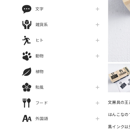
文字
雑貨系
ヒト
動物
植物
和風
文房具の王
フード
はんこなの
外国語
黒インク以