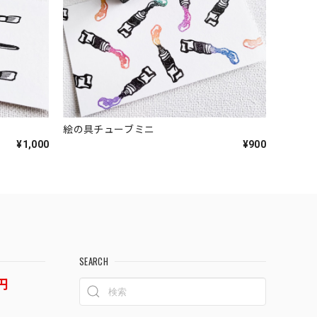
絵の具チューブミニ
¥1,000
¥900
SEARCH
円