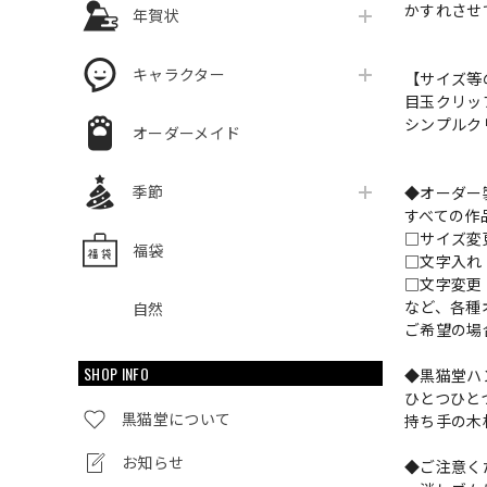
かすれさせ
年賀状
キャラクター
【サイズ等
目玉クリッ
シンプルクリ
オーダーメイド
季節
◆オーダー
すべての作
□サイズ
福袋
□文字入
□文字変更
など、各種
自然
ご希望の場
SHOP INFO
◆黒猫堂ハ
ひとつひと
黒猫堂について
持ち手の木
お知らせ
◆ご注意く