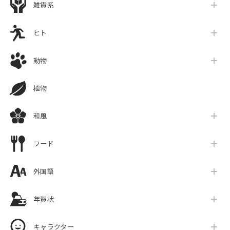
雑貨系
ヒト
動物
植物
和風
フード
外国語
年賀状
キャラクター