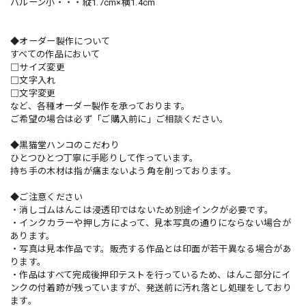
バルーン小・・・縦1.7cm×横1.4cm
◆オーダー製作について
すべての作品において
□サイズ変更
□文字入れ
□文字変更
など、各種オーダー製作を承っております。
ご希望の場合は必ず「ご購入前に」ご相談ください。
◆黒猫堂ハンコのこだわり
ひとつひとつ丁寧に手彫りして作っています。
持ち手の木材は指が痛まないよう角を削っております。
◆ご注意ください
・消しゴムはんこは浸透印ではないため別途インクが必要です。
・インクカラーや押し方によって、見本写真の通りにならない場合が
あります。
・写真は見本作品です。販売する作品とは印面が若干異なる場合があ
ります。
・作品はすべて完成後押印テストを行っているため、はんこ部分にイ
ンクの付着跡が残っていますが、発送前に汚れ落とし処理をしており
ます。