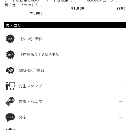
アートな絵筆と絵の
アートな絵筆ミニ
絵の具チューブミニ
具チューブセットミ
¥1,000
¥900
ニ
¥1,800
カテゴリー
【NEW】新作
【在庫限り】SALE作品
500円以下商品
先生スタンプ
古墳・ハニワ
文字