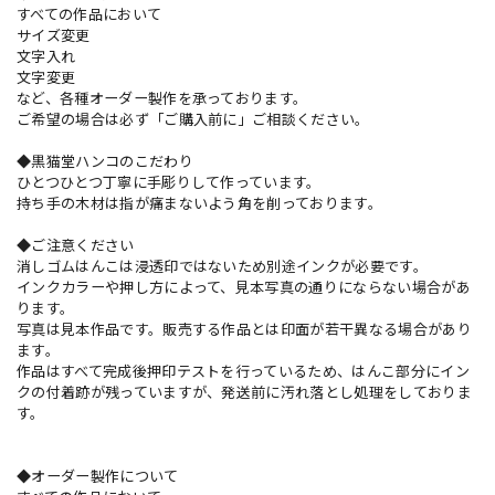
すべての作品において
サイズ変更
文字入れ
文字変更
など、各種オーダー製作を承っております。
ご希望の場合は必ず「ご購入前に」ご相談ください。
◆黒猫堂ハンコのこだわり
ひとつひとつ丁寧に手彫りして作っています。
持ち手の木材は指が痛まないよう角を削っております。
◆ご注意ください
消しゴムはんこは浸透印ではないため別途インクが必要です。
インクカラーや押し方によって、見本写真の通りにならない場合があ
ります。
写真は見本作品です。販売する作品とは印面が若干異なる場合があり
ます。
作品はすべて完成後押印テストを行っているため、はんこ部分にイン
クの付着跡が残っていますが、発送前に汚れ落とし処理をしておりま
す。
◆オーダー製作について