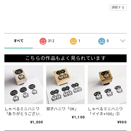
通報する
ショップの評価
すべて
312
1
0
こちらの作品もよく見られています
しゃべるミニハニワ
双子ハニワ「OK」
しゃべるミニハニワ
「ありがとうござい
「イイネ×100」②
¥1,100
ました」①
¥1,000
¥900