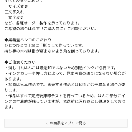
すべての作品において
□サイズ変更
□文字入れ
□文字変更
など、各種オーダー製作を承っております。
ご希望の場合は必ず「ご購入前に」ご相談ください。
◆黒猫堂ハンコのこだわり
ひとつひとつ丁寧に手彫りして作っています。
持ち手の木材は指が痛まないよう角を削っております。
◆ご注意ください
・消しゴムはんこは浸透印ではないため別途インクが必要です。
・インクカラーや押し方によって、見本写真の通りにならない場合が
あります。
・写真は見本作品です。販売する作品とは印面が若干異なる場合があ
ります。
・作品はすべて完成後押印テストを行っているため、はんこ部分にイ
ンクの付着跡が残っていますが、発送前に汚れ落とし処理をしており
ます。
この商品をアプリで見る