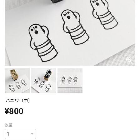
ハニワ（中）
¥800
数量