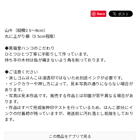
Save
山キ（縦横2.5～8cm）
丸に上がり藤（3.5cm程度）
◆黒猫堂ハンコのこだわり
ひとつひとつ丁寧に手彫りして作っています。
持ち手の木材は指が痛まないよう角を削っております。
◆ご注意ください
・消しゴムはんこは浸透印ではないため別途インクが必要です。
・インクカラーや押し方によって、見本写真の通りにならない場合が
あります。
・写真は見本作品です。販売する作品とは印面が若干異なる場合があ
ります。
・作品はすべて完成後押印テストを行っているため、はんこ部分にイ
ンクの付着跡が残っていますが、発送前に汚れ落とし処理をしており
ます。
この商品をアプリで見る